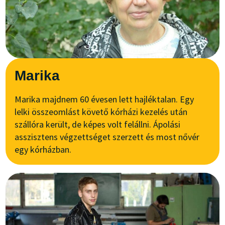
Marika
Marika majdnem 60 évesen lett hajléktalan. Egy
lelki összeomlást követő kórházi kezelés után
szállóra került, de képes volt felállni. Ápolási
asszisztens végzettséget szerzett és most nővér
egy kórházban.