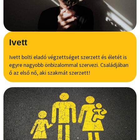
Ivett
Ivett bolti eladó végzettséget szerzett és életét is
egyre nagyobb önbizalommal szervezi. Családjában
ő az első nő, aki szakmát szerzett!