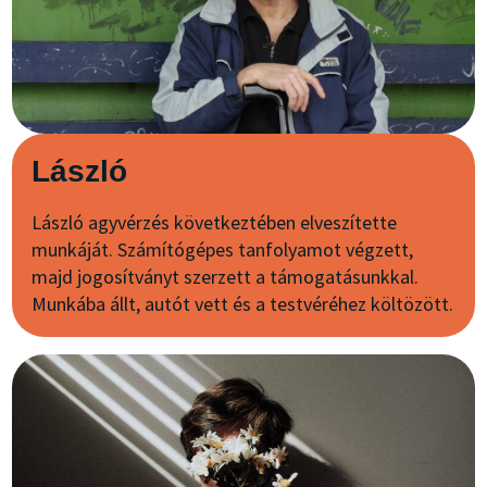
László
László agyvérzés következtében elveszítette
munkáját. Számítógépes tanfolyamot végzett,
majd jogosítványt szerzett a támogatásunkkal.
Munkába állt, autót vett és a testvéréhez költözött.