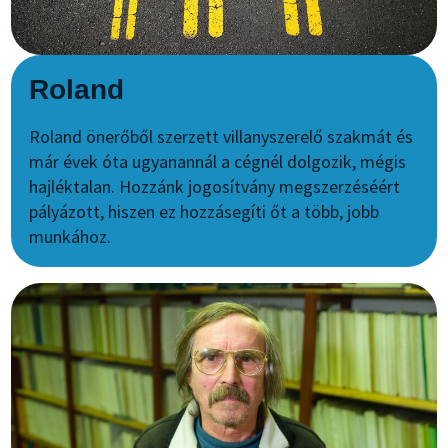
Roland
Roland önerőből szerzett villanyszerelő szakmát és
már évek óta ugyanannál a cégnél dolgozik, mégis
hajléktalan. Hozzánk jogosítvány megszerzéséért
pályázott, hiszen ez hozzásegíti őt a több, jobb
munkához.