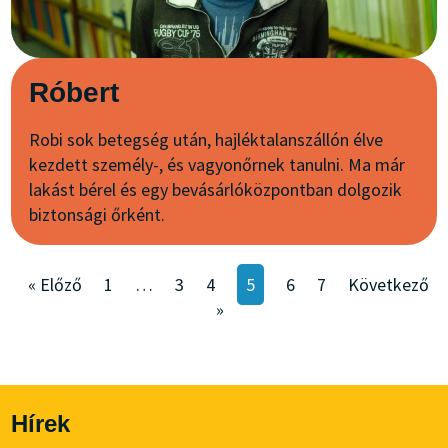
Róbert
Robi sok betegség után, hajléktalanszállón élve
kezdett személy-, és vagyonőrnek tanulni. Ma már
lakást bérel és egy bevásárlóközpontban dolgozik
biztonsági őrként.
« Előző
1
…
3
4
5
6
7
Következő
»
Hírek