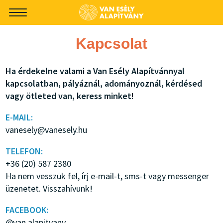
-->
Kapcsolat
Ha érdekelne valami a Van Esély Alapítvánnyal
kapcsolatban, pályáznál, adományoznál, kérdésed
vagy ötleted van, keress minket!
E-MAIL:
vanesely@vanesely.hu
TELEFON:
+36 (20) 587 2380
Ha nem vesszük fel, írj e-mail-t, sms-t vagy messenger
üzenetet. Visszahívunk!
FACEBOOK:
@van.alapitvany