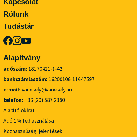
Kapcsolat
Rólunk
Tudástár
Alapítvány
adószám:
18170421-1-42
bankszámlaszám:
16200106-11647597
e-mail:
vanesely@vanesely.hu
telefon:
+36 (20) 587 2380
Alapító okirat
Adó 1% felhasználása
Közhasznúsági jelentések