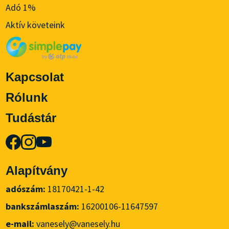
Adó 1%
Aktív követeink
Kapcsolat
Rólunk
Tudástár
Alapítvány
adószám:
18170421-1-42
bankszámlaszám:
16200106-11647597
e-mail:
vanesely@vanesely.hu