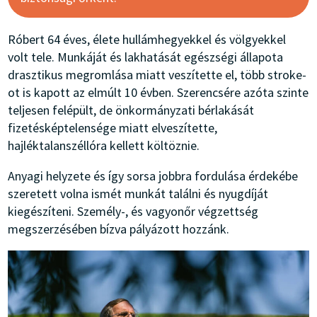
Róbert 64 éves, élete hullámhegyekkel és völgyekkel
volt tele. Munkáját és lakhatását egészségi állapota
drasztikus megromlása miatt veszítette el, több stroke-
ot is kapott az elmúlt 10 évben. Szerencsére azóta szinte
teljesen felépült, de önkormányzati bérlakását
fizetésképtelensége miatt elveszítette,
hajléktalanszéllóra kellett költöznie.
Anyagi helyzete és így sorsa jobbra fordulása érdekébe
szeretett volna ismét munkát találni és nyugdíját
kiegészíteni. Személy-, és vagyonőr végzettség
megszerzésében bízva pályázott hozzánk.