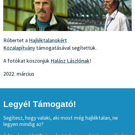
Róbertet a
Hajléktalanokért
Közalapítvány
támogatásával segítettük.
A fotókat köszönjük
Halász Lászlónak
!
2022. március
Legyél Támogató!
Segítesz, hogy valaki, aki most még hajléktalan, ne
legyen mindig az?