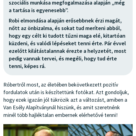
szociális munkása megfogalmazása alapján „még
a tartása is egyenesebb”.
Robi elmondása alapján erősebbnek érzi magát,
nőtt az önbizalma, és sokat tud meríteni abból,
hogy egy célt ki tudott tűzni maga elé, kitartóan
küzdeni, és valódi lépéseket tenni érte. Pár évvel
ezelőtt kilátástalannak érezte a helyzetét, most
pedig vannak tervei, és megéli, hogy tud érte
tenni, képes rá.
Róbertről most, az életében bekövetkezett pozitív
fordulatok után is készítettünk fotókat. Azt gondoljuk,
hogy ezek igazán jól tükrözik azt a változást, amiben a
Van Esély Alapítványnál hiszünk, és amit szeretnénk
minél több hajléktalan embernek elérhetővé tenni!