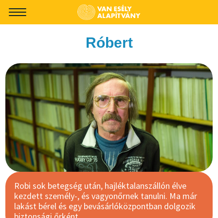
-->
Róbert
Robi sok betegség után, hajléktalanszállón élve
kezdett személy-, és vagyonőrnek tanulni. Ma már
lakást bérel és egy bevásárlóközpontban dolgozik
biztonsági őrként.