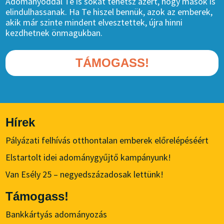
Adományoddal Te is sokat tehetsz azért, hogy mások is
elindulhassanak. Ha Te hiszel bennük, azok az emberek,
akik már szinte mindent elvesztettek, újra hinni
kezdhetnek önmagukban.
TÁMOGASS!
Hírek
Pályázati felhívás otthontalan emberek előrelépéséért
Elstartolt idei adománygyűjtő kampányunk!
Van Esély 25 – negyedszázadosak lettünk!
Támogass!
Bankkártyás adományozás