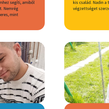
mhez segíti, amiből
kis család. Nadin 
st. Nemrég
végzettséget szerze
keres, mint