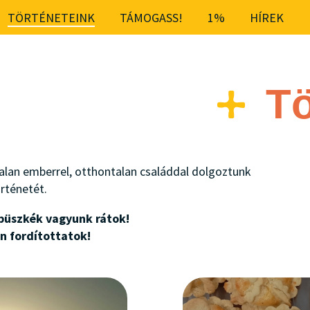
TÖRTÉNETEINK
TÁMOGASS!
1%
HÍREK
Tö
talan emberrel, otthontalan családdal dolgoztunk
rténetét.
büszkék vagyunk rátok!
n fordítottatok!