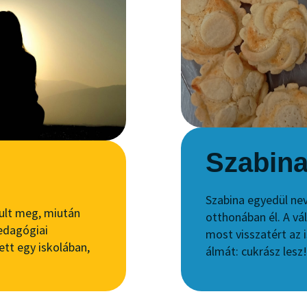
Szabin
Szabina egyedül nev
ult meg, miután
otthonában él. A vá
Pedagógiai
most visszatért az 
ett egy iskolában,
álmát: cukrász lesz!