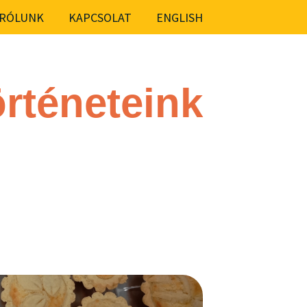
RÓLUNK
KAPCSOLAT
ENGLISH
rténeteink