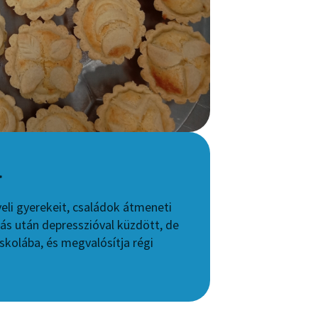
a
eli gyerekeit, családok átmeneti
lás után depresszióval küzdött, de
iskolába, és megvalósítja régi