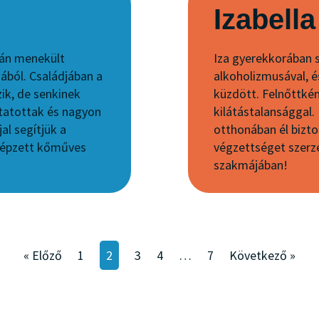
Izabella
tán menekült
Iza gyerekkorában s
ából. Családjában a
alkoholizmusával, é
ik, de senkinek
küzdött. Felnőttké
ltatottak és nagyon
kilátástalansággal
al segítjük a
otthonában él bizt
képzett kőműves
végzettséget szerze
szakmájában!
« Előző
1
2
3
4
…
7
Következő »