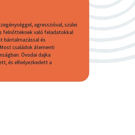
zegénységgel, agresszióval, szülei
s felnőtteknek való feladatokkal
nt bántalmazással és
. Most családok átementi
onságban. Óvodai dajka
tt, és elhelyezkedett a