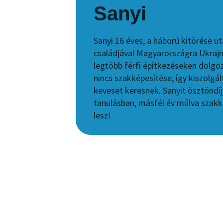
Sanyi
Sanyi 16 éves, a háború kitörése u
családjával Magyarországra Ukrajn
legtöbb férfi építkezéseken dolgoz
nincs szakképesítése, így kiszolgá
keveset keresnek. Sanyit ösztöndíjj
tanulásban, másfél év múlva szak
lesz!