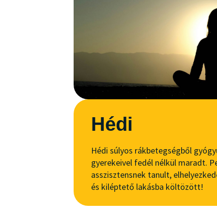
Hédi
Hédi súlyos rákbetegségből gyógy
gyerekeivel fedél nélkül maradt. 
asszisztensnek tanult, elhelyezked
és kiléptető lakásba költözött!