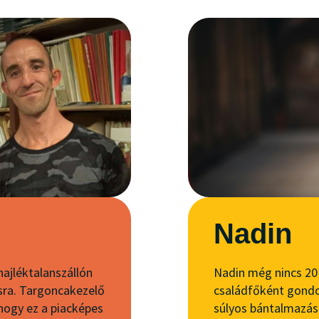
Nadin
ajléktalanszállón
Nadin még nincs 20 
ásra. Targoncakezelő
családfőként gondo
hogy ez a piacképes
súlyos bántalmazás