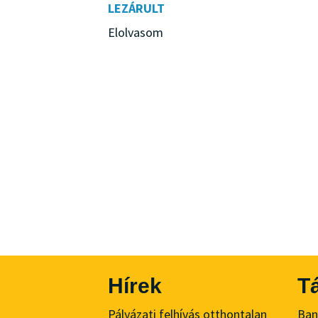
LEZÁRULT
Elolvasom
Hírek
T
Pályázati felhívás otthontalan
Ban