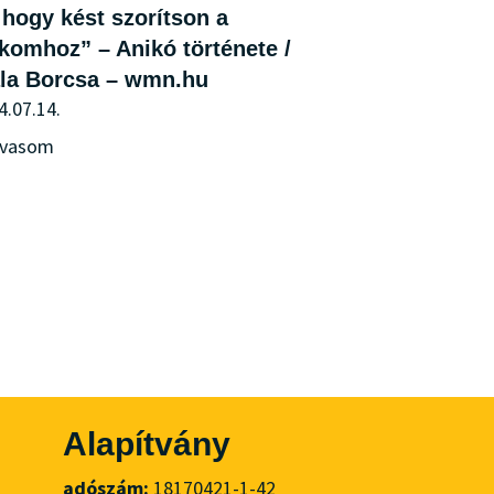
 hogy kést szorítson a
komhoz” – Anikó története /
ala Borcsa – wmn.hu
4.07.14.
lvasom
Alapítvány
adószám:
18170421-1-42