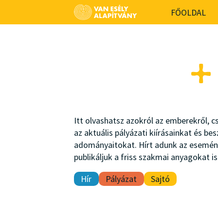
-->
FŐOLDAL
Itt olvashatsz azokról az emberekről, 
az aktuális pályázati kiírásainkat és be
adományaitokat. Hírt adunk az eseménye
publikáljuk a friss szakmai anyagokat is
Hír
Pályázat
Sajtó