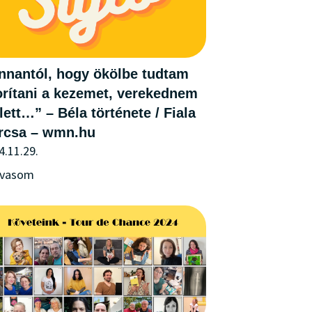
nnantól, hogy ökölbe tudtam
orítani a kezemet, verekednem
lett…” – Béla története / Fiala
rcsa – wmn.hu
4.11.29.
lvasom