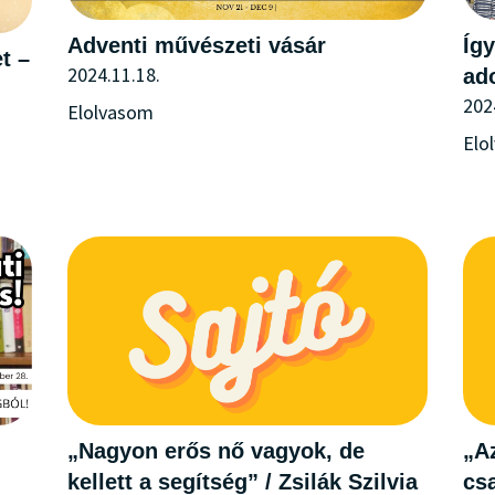
Adventi művészeti vásár
Így
t –
2024.11.18.
ad
202
Elolvasom
Elo
„Nagyon erős nő vagyok, de
„Az
kellett a segítség” / Zsilák Szilvia
cs