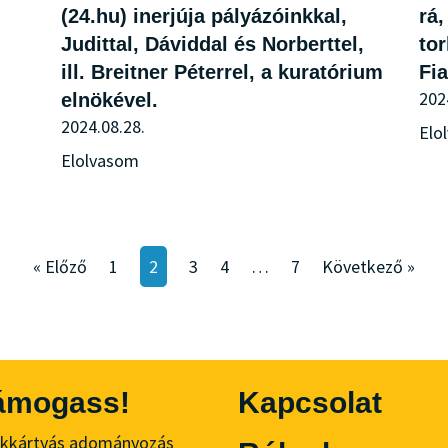
(24.hu) inerjúja pályázóinkkal,
rá,
Judittal, Dáviddal és Norberttel,
tor
ill. Breitner Péterrel, a kuratórium
Fi
202
elnökével.
2024.08.28.
Elo
Elolvasom
« Előző
1
2
3
4
…
7
Következő »
ámogass!
Kapcsolat
kkártyás adományozás