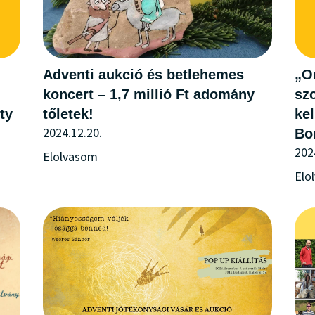
Adventi aukció és betlehemes
„O
koncert – 1,7 millió Ft adomány
sz
ty
tőletek!
kel
2024.12.20.
Bo
202
Elolvasom
Elo