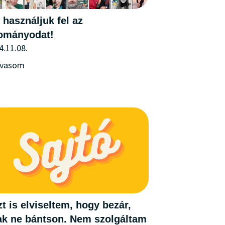
 használjuk fel az
ományodat!
4.11.08.
lvasom
t is elviseltem, hogy bezár,
ak ne bántson. Nem szolgáltam