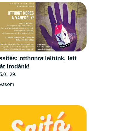
ssítés: otthonra leltünk, lett
át irodánk!
5.01.29.
lvasom