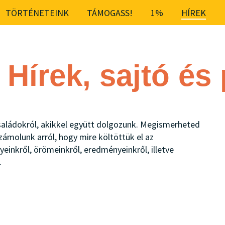
TÖRTÉNETEINK
TÁMOGASS!
1%
HÍREK
Hírek, sajtó és
családokról, akikkel együtt dolgozunk. Megismerheted
számolunk arról, hogy mire költöttük el az
inkről, örömeinkről, eredményeinkről, illetve
.