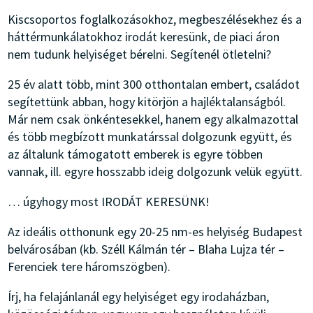
Kiscsoportos foglalkozásokhoz, megbeszélésekhez és a
háttérmunkálatokhoz irodát keresünk, de piaci áron
nem tudunk helyiséget bérelni. Segítenél ötletelni?
25 év alatt több, mint 300 otthontalan embert, családot
segítettünk abban, hogy kitörjön a hajléktalanságból.
Már nem csak önkéntesekkel, hanem egy alkalmazottal
és több megbízott munkatárssal dolgozunk együtt, és
az általunk támogatott emberek is egyre többen
vannak, ill. egyre hosszabb ideig dolgozunk velük együtt.
… úgyhogy most IRODÁT KERESÜNK!
Az ideális otthonunk egy 20-25 nm-es helyiség Budapest
belvárosában (kb. Széll Kálmán tér – Blaha Lujza tér –
Ferenciek tere háromszögben).
Írj, ha felajánlanál egy helyiséget egy irodaházban,