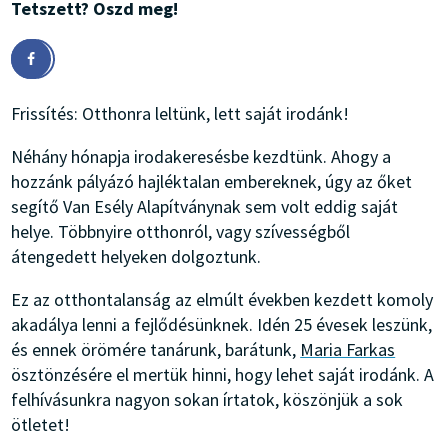
Tetszett? Oszd meg!
Frissítés: Otthonra leltünk, lett saját irodánk!
Néhány hónapja irodakeresésbe kezdtünk. Ahogy a
hozzánk pályázó hajléktalan embereknek, úgy az őket
segítő Van Esély Alapítványnak sem volt eddig saját
helye. Többnyire otthonról, vagy szívességből
átengedett helyeken dolgoztunk.
Ez az otthontalanság az elmúlt években kezdett komoly
akadálya lenni a fejlődésünknek. Idén 25 évesek leszünk,
és ennek örömére tanárunk, barátunk,
Maria Farkas
ösztönzésére el mertük hinni, hogy lehet saját irodánk. A
felhívásunkra nagyon sokan írtatok, köszönjük a sok
ötletet!