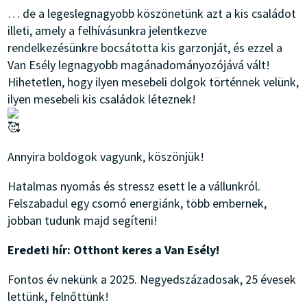
… de a legeslegnagyobb köszönetünk azt a kis családot
illeti, amely a felhívásunkra jelentkezve
rendelkezésünkre bocsátotta kis garzonját, és ezzel a
Van Esély legnagyobb magánadományozójává vált!
Hihetetlen, hogy ilyen mesebeli dolgok történnek velünk,
ilyen mesebeli kis családok léteznek!
Annyira boldogok vagyunk, köszönjük!
Hatalmas nyomás és stressz esett le a vállunkról.
Felszabadul egy csomó energiánk, több embernek,
jobban tudunk majd segíteni!
Eredeti hír: Otthont keres a Van Esély!
Fontos év nekünk a 2025. Negyedszázadosak, 25 évesek
lettünk, felnőttünk!