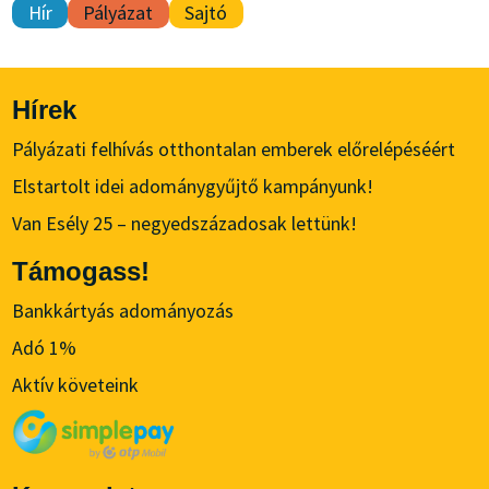
Hír
Pályázat
Sajtó
Hírek
Pályázati felhívás otthontalan emberek előrelépéséért
Elstartolt idei adománygyűjtő kampányunk!
Van Esély 25 – negyedszázadosak lettünk!
Támogass!
Bankkártyás adományozás
Adó 1%
Aktív követeink