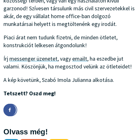
közösségi térben, vagy van egy használaton kívüli
garzonod! Szívesen társulunk más civil szervezetekkel is
akár, de egy vállalat home office-ban dolgozó
munkatársai helyett is megtöltenénk egy irodát.
Piaci árat nem tudunk fizetni, de minden ötletet,
konstrukciót lelkesen átgondolunk!
Írj
messenger
üzenetet
, vagy
emailt
, ha eszedbe jut
valami. Köszönjük, ha megosztod velünk az ötleteidet!
A kép követünk, Szabó Imola Julianna alkotása.
Tetszett? Oszd meg!
Olvass még!