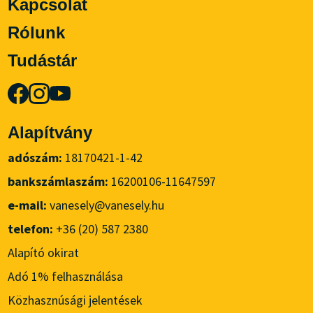
Kapcsolat
Rólunk
Tudástár
Alapítvány
adószám:
18170421-1-42
bankszámlaszám:
16200106-11647597
e-mail:
vanesely@vanesely.hu
telefon:
+36 (20) 587 2380
Alapító okirat
Adó 1% felhasználása
Közhasznúsági jelentések