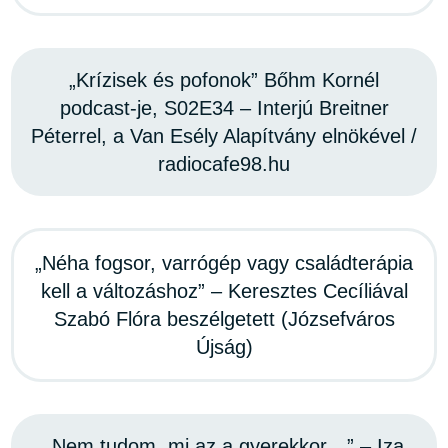
„Krízisek és pofonok” Bőhm Kornél
podcast-je, S02E34 – Interjú Breitner
Péterrel, a Van Esély Alapítvány elnökével /
radiocafe98.hu
„Néha fogsor, varrógép vagy családterápia
kell a változáshoz” – Keresztes Cecíliával
Szabó Flóra beszélgetett (Józsefváros
Újság)
„Nem tudom, mi az a gyerekkor…” – Iza