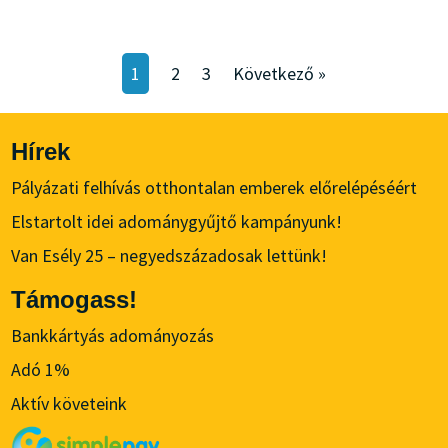
1
2
3
Következő »
Hírek
Pályázati felhívás otthontalan emberek előrelépéséért
Elstartolt idei adománygyűjtő kampányunk!
Van Esély 25 – negyedszázadosak lettünk!
Támogass!
Bankkártyás adományozás
Adó 1%
Aktív követeink