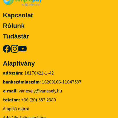
Kapcsolat
Rólunk
Tudástár
Alapítvány
adószám:
18170421-1-42
bankszámlaszám:
16200106-11647597
e-mail:
vanesely@vanesely.hu
telefon:
+36 (20) 587 2380
Alapító okirat
Adó 1% felhasználása