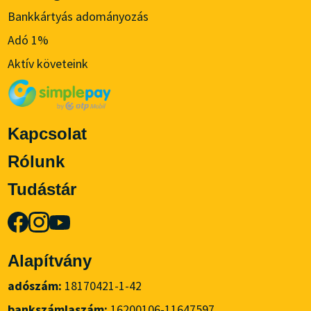
Bankkártyás adományozás
Adó 1%
Aktív követeink
Kapcsolat
Rólunk
Tudástár
Alapítvány
adószám:
18170421-1-42
bankszámlaszám:
16200106-11647597