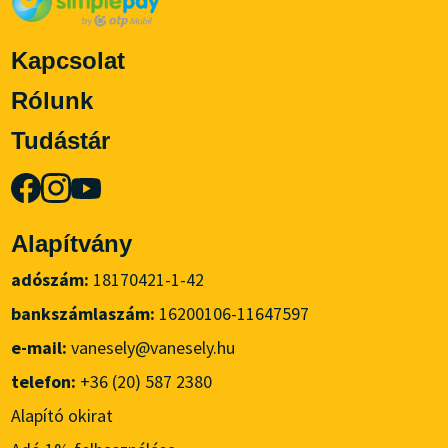
Kapcsolat
Rólunk
Tudástár
Alapítvány
adószám:
18170421-1-42
bankszámlaszám:
16200106-11647597
e-mail:
vanesely@vanesely.hu
telefon:
+36 (20) 587 2380
Alapító okirat