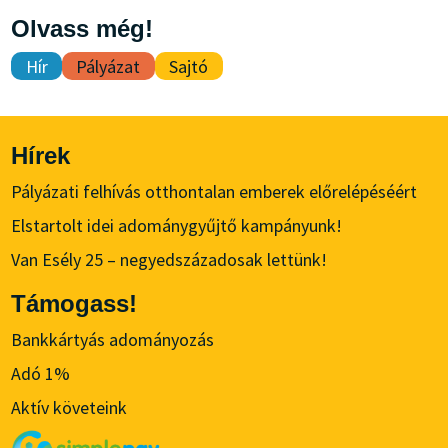
Olvass még!
Hír
Pályázat
Sajtó
Hírek
Pályázati felhívás otthontalan emberek előrelépéséért
Elstartolt idei adománygyűjtő kampányunk!
Van Esély 25 – negyedszázadosak lettünk!
Támogass!
Bankkártyás adományozás
Adó 1%
Aktív követeink