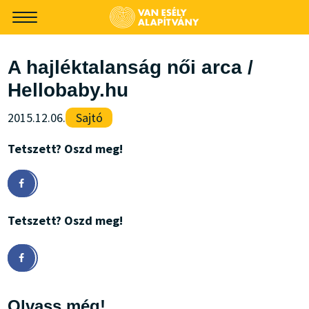
-->
A hajléktalanság női arca /
Hellobaby.hu
2015.12.06.
Sajtó
Tetszett? Oszd meg!
Tetszett? Oszd meg!
Olvass még!