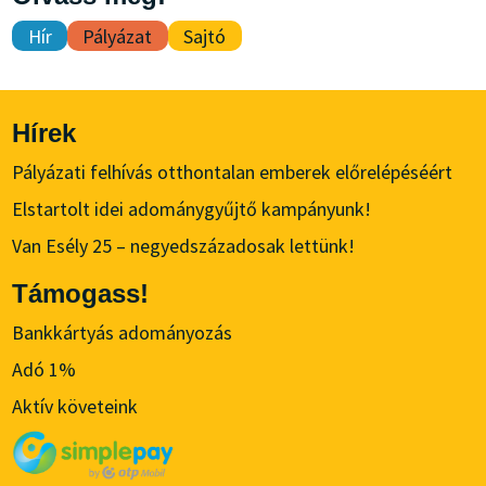
Hír
Pályázat
Sajtó
Hírek
Pályázati felhívás otthontalan emberek előrelépéséért
Elstartolt idei adománygyűjtő kampányunk!
Van Esély 25 – negyedszázadosak lettünk!
Támogass!
Bankkártyás adományozás
Adó 1%
Aktív követeink