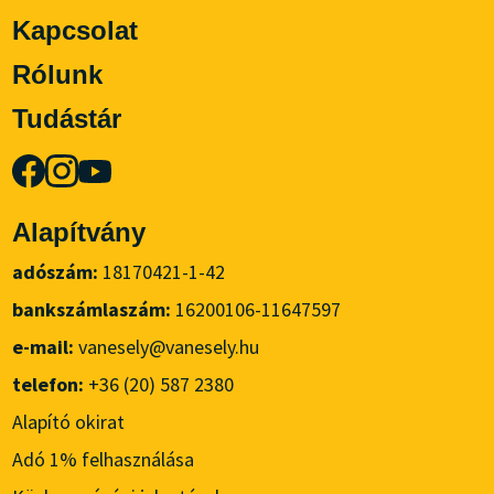
Kapcsolat
Rólunk
Tudástár
Alapítvány
adószám:
18170421-1-42
bankszámlaszám:
16200106-11647597
e-mail:
vanesely@vanesely.hu
telefon:
+36 (20) 587 2380
Alapító okirat
Adó 1% felhasználása