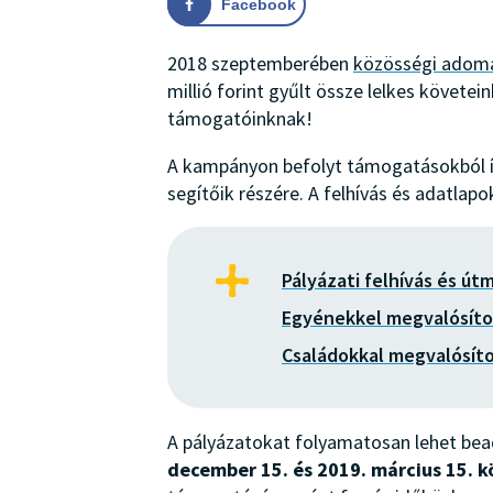
Facebook
2018 szeptemberében
közösségi adom
millió forint gyűlt össze lelkes követei
támogatóinknak!
A kampányon befolyt támogatásokból ír
segítőik részére. A felhívás és adatlapo
Pályázati felhívás és út
Egyénekkel megvalósítot
Családokkal megvalósíto
A pályázatokat folyamatosan lehet beadn
december 15. és 2019. március 15. k