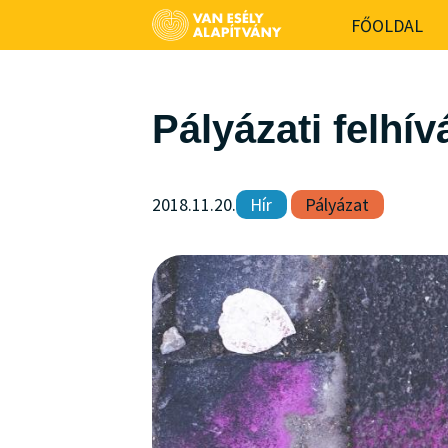
-->
FŐOLDAL
Pályázati felh
2018.11.20.
Hír
Pályázat