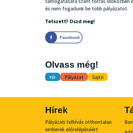
támogatására szánt forrás időközben e
és nem fogadunk be több pályázatot.
Tetszett? Oszd meg!
Facebook
Olvass még!
Hír
Pályázat
Sajtó
Hírek
T
Pályázati felhívás otthontalan
Ban
emberek előrelépéséért
Ad