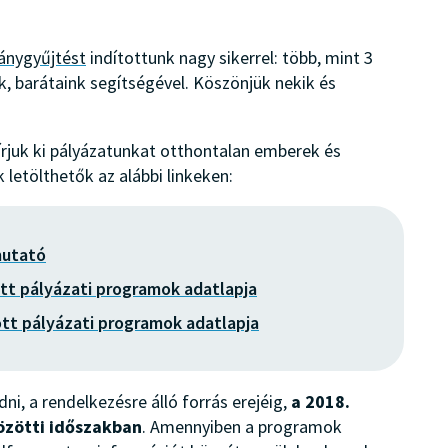
ánygyűjtést
indítottunk nagy sikerrel: több, mint 3
nk, barátaink segítségével. Köszönjük nekik és
juk ki pályázatunkat otthontalan emberek és
k letölthetők az alábbi linkeken:
mutató
t pályázati programok adatlapja
tt pályázati programok adatlapja
i, a rendelkezésre álló forrás erejéig,
a 2018.
özötti időszakban
. Amennyiben a programok