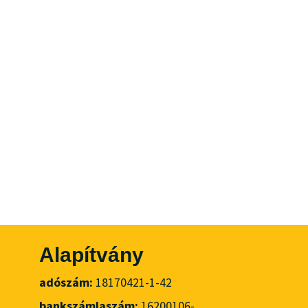
Alapítvány
adószám:
18170421-1-42
bankszámlaszám:
16200106-