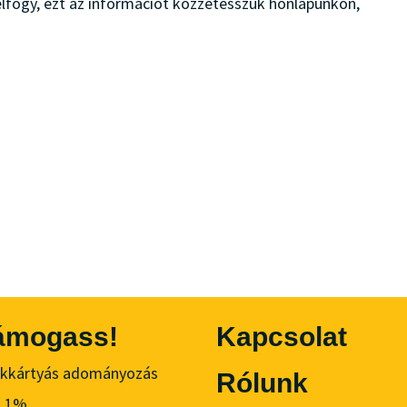
lfogy, ezt az információt közzétesszük honlapunkon,
ámogass!
Kapcsolat
kkártyás adományozás
Rólunk
ó 1%