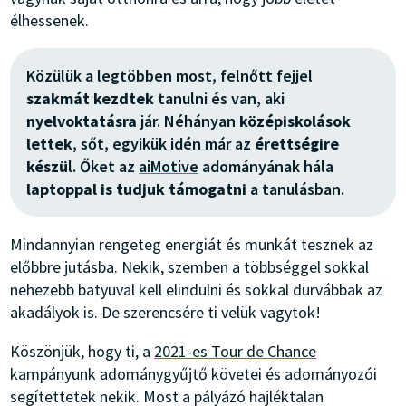
élhessenek.
Közülük a legtöbben most, felnőtt fejjel
szakmát kezdtek
tanulni és van, aki
nyelvoktatásra
jár. Néhányan
középiskolások
lettek
, sőt, egyikük idén már az
érettségire
készü
l. Őket az
aiMotive
adományának hála
laptoppal is tudjuk támogatni
a tanulásban.
Mindannyian rengeteg energiát és munkát tesznek az
előbbre jutásba. Nekik, szemben a többséggel sokkal
nehezebb batyuval kell elindulni és sokkal durvábbak az
akadályok is. De szerencsére ti velük vagytok!
Köszönjük, hogy ti, a
2021-es Tour de Chance
kampányunk adománygyűjtő követei és adományozói
segítettetek nekik. Most a pályázó hajléktalan