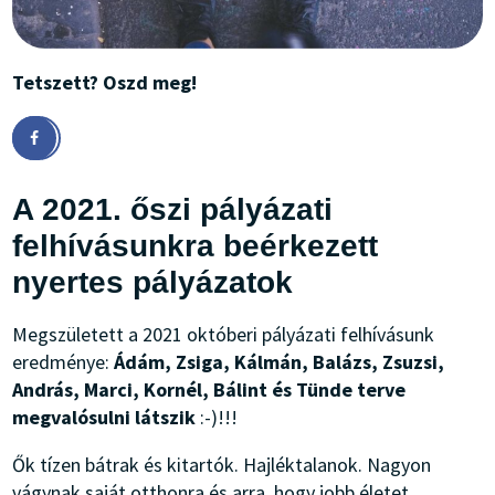
Tetszett? Oszd meg!
A 2021. őszi pályázati
felhívásunkra beérkezett
nyertes pályázatok
Megszületett a 2021 októberi pályázati felhívásunk
eredménye:
Ádám, Zsiga, Kálmán, Balázs, Zsuzsi,
András, Marci, Kornél, Bálint és Tünde terve
megvalósulni látszik
:-)!!!
Ők tízen bátrak és kitartók. Hajléktalanok. Nagyon
vágynak saját otthonra és arra, hogy jobb életet