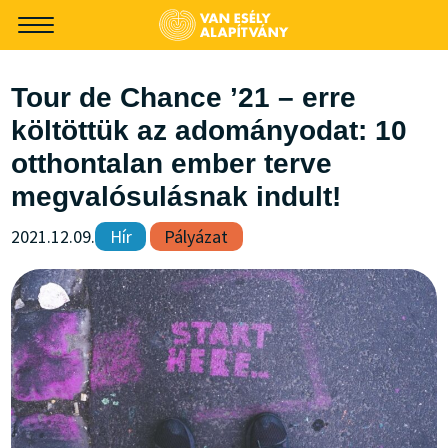
-->
Tour de Chance ’21 – erre
költöttük az adományodat: 10
otthontalan ember terve
megvalósulásnak indult!
2021.12.09.
Hír
Pályázat