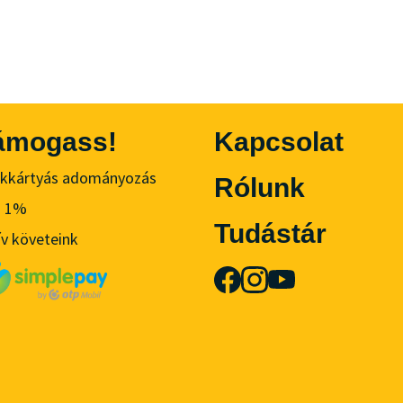
ámogass!
Kapcsolat
kkártyás adományozás
Rólunk
ó 1%
Tudástár
ív követeink