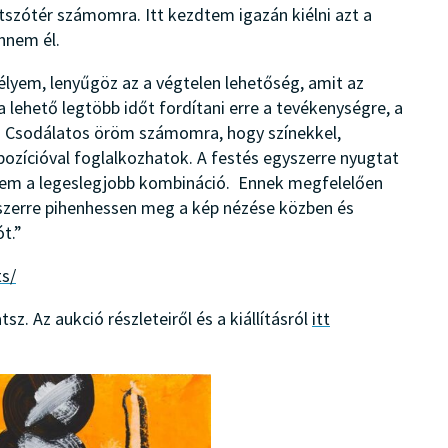
játszótér számomra. Itt kezdtem igazán kiélni azt a
nnem él.
élyem, lenyűgöz az a végtelen lehetőség, amit az
 lehető legtöbb időt fordítani erre a tevékenységre, a
. Csodálatos öröm számomra, hogy színekkel,
pozícióval foglalkozhatok. A festés egyszerre nyugtat
intem a legeslegjobb kombináció. Ennek megfelelően
szerre pihenhessen meg a kép nézése közben és
ót.”
ts/
sz. Az aukció részleteiről és a kiállításról
itt