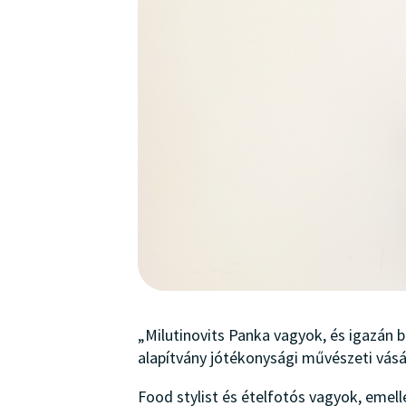
„Milutinovits Panka vagyok, és igazán 
alapítvány jótékonysági művészeti vás
Food stylist és ételfotós vagyok, emell