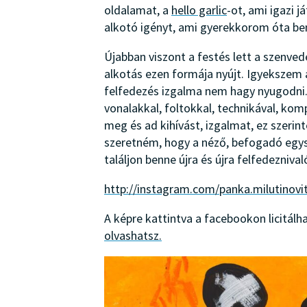
oldalamat, a
hello garlic
-ot, ami igazi 
alkotó igényt, ami gyerekkorom óta be
Újabban viszont a festés lett a szenved
alkotás ezen formája nyújt. Igyekszem a
felfedezés izgalma nem hagy nyugodni
vonalakkal, foltokkal, technikával, kom
meg és ad kihívást, izgalmat, ez szer
szeretném, hogy a néző, befogadó egy
találjon benne újra és újra felfedeznival
http://instagram.com/panka.milutinovi
A képre kattintva a facebookon licitálhat
olvashatsz.