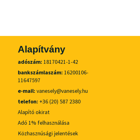
Alapítvány
adószám:
18170421-1-42
bankszámlaszám:
16200106-
11647597
e-mail:
vanesely@vanesely.hu
telefon:
+36 (20) 587 2380
Alapító okirat
Adó 1% felhasználása
Közhasznúsági jelentések