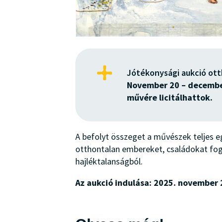
Jótékonysági aukció ot
November 20 – december
művére licitálhattok.
A befolyt összeget a művészek teljes eg
otthontalan embereket, családokat fogu
hajléktalanságból.
Az aukció indulása: 2025. november 