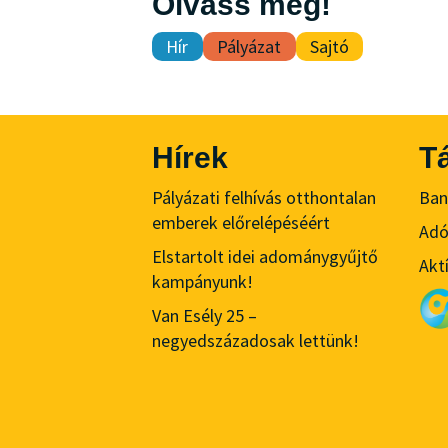
Olvass még!
Hír
Pályázat
Sajtó
Hírek
T
Pályázati felhívás otthontalan
Ban
emberek előrelépéséért
Ad
Elstartolt idei adománygyűjtő
Akt
kampányunk!
Van Esély 25 –
negyedszázadosak lettünk!