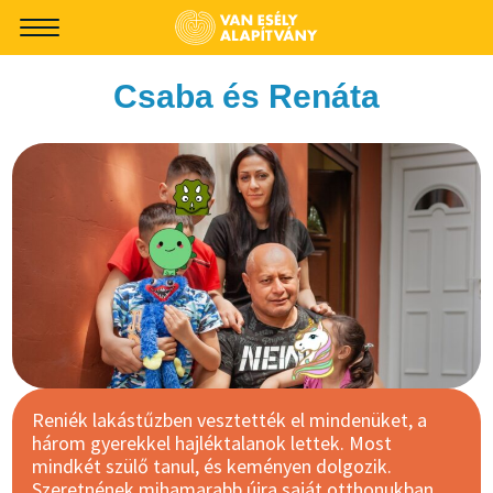
-->
Csaba és Renáta
Reniék lakástűzben vesztették el mindenüket, a
három gyerekkel hajléktalanok lettek. Most
mindkét szülő tanul, és keményen dolgozik.
Szeretnének mihamarabb újra saját otthonukban