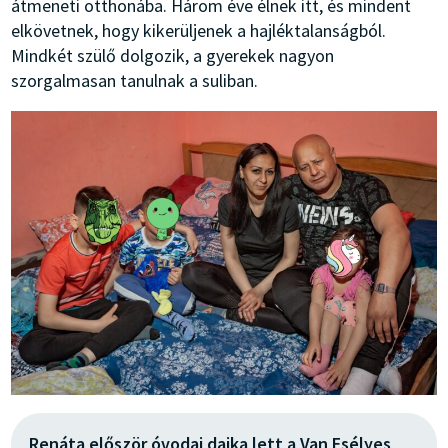
átmeneti otthonába. Három éve élnek itt, és mindent
elkövetnek, hogy kikerüljenek a hajléktalanságból.
Mindkét szülő dolgozik, a gyerekek nagyon
szorgalmasan tanulnak a suliban.
Renáta először óvodai dajka lett a Van Esélyes