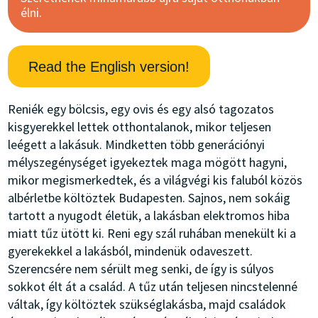
élni.
Read the English version!
Reniék egy bölcsis, egy ovis és egy alsó tagozatos
kisgyerekkel lettek otthontalanok, mikor teljesen
leégett a lakásuk. Mindketten több generációnyi
mélyszegénységet igyekeztek maga mögött hagyni,
mikor megismerkedtek, és a világvégi kis faluból közös
albérletbe költöztek Budapesten. Sajnos, nem sokáig
tartott a nyugodt életük, a lakásban elektromos hiba
miatt tűz ütött ki. Reni egy szál ruhában menekült ki a
gyerekekkel a lakásból, mindenük odaveszett.
Szerencsére nem sérült meg senki, de így is súlyos
sokkot élt át a család. A tűz után teljesen nincstelenné
váltak, így költöztek szükséglakásba, majd családok