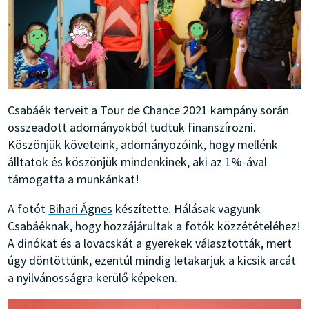
Csabáék terveit a Tour de Chance 2021 kampány során
összeadott adományokból tudtuk finanszírozni.
Köszönjük követeink, adományozóink, hogy mellénk
álltatok és köszönjük mindenkinek, aki az 1%-ával
támogatta a munkánkat!
A fotót
Bihari Ágnes
készítette. Hálásak vagyunk
Csabáéknak, hogy hozzájárultak a fotók közzétételéhez!
A dinókat és a lovacskát a gyerekek választották, mert
úgy döntöttünk, ezentúl mindig letakarjuk a kicsik arcát
a nyilvánosságra kerülő képeken.