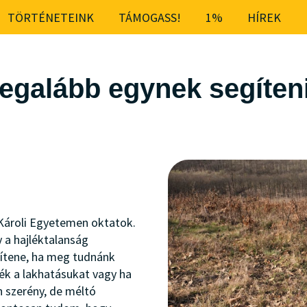
TÖRTÉNETEINK
TÁMOGASS!
1%
HÍREK
legalább egynek segíten
 Károli Egyetemen oktatok.
 a hajléktalanság
gítene, ha meg tudnánk
ék a lakhatásukat vagy ha
 szerény, de méltó