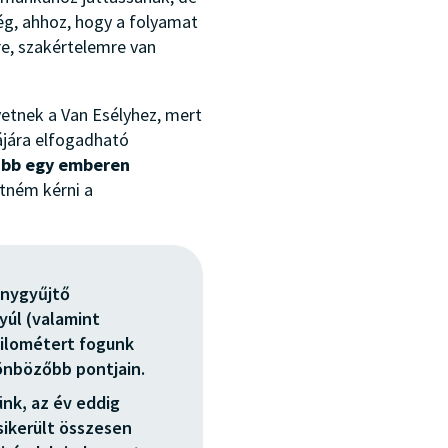
ég, ahhoz, hogy a folyamat
re, szakértelemre van
etnek a Van Esélyhez, mert
ájára elfogadható
ább egy emberen
etném kérni a
ánygyűjtő
úl (valamint
kilométert fogunk
lönbözőbb pontjain.
ünk, az év eddig
sikerült összesen