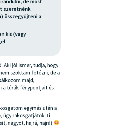
irándulni, de most
t szeretnénk
m) összegyűjteni a
en kis (vagy
el.
 Aki jól ismer, tudja, hogy
 nem szoktam fotózni, de a
óbálkozom majd,
 a túrák fénypontjait és
akosgatom egymás után a
), úgy rakosgatjátok Ti
it, nagyot, hajrá, hajrá)