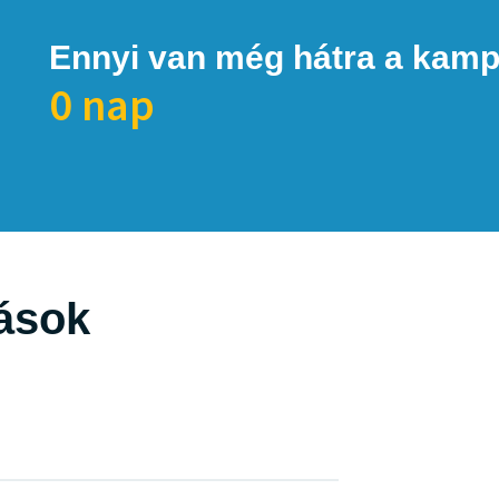
Ennyi van még hátra a kamp
0 nap
lások