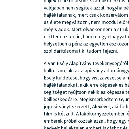
hajlékot biztosítsunk számukra. Azt is
valójában nem segítek azzal, hogyha pé
hajléktalannak, mert csak konzerválom 
az élete megváltozni, nem mozdul előr
mégis adok. Mert olyankor nem a strukt
előttem az utcán, hanem egy elhagyato
helyzetben a pénz az egyetlen eszközö
szolidaritásomat ki tudom fejezni.
A Van Esély Alapítvány tevékenységérő
hallottam, aki az alapítvány adománygy
Esély küldetése, hogy visszavezesse a 
hajléktalanokat, akik erre képesek és h
segítséget nyújtson nekik és képessé t
beilleszkedésre. Megismerkedtem Gyuri 
jogosítványt szerzett, Alexével, aki fodrá
film is készült. A lakókörnyezetemben 
emberek próbálkoztak azzal, hogy egy m
kedvelt hajléktalan embert lakáshoz é