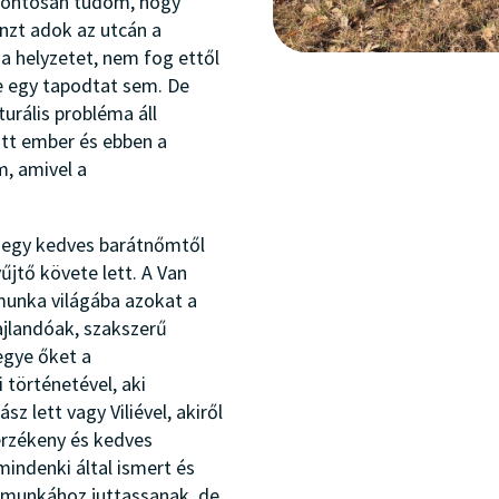
 pontosan tudom, hogy
nzt adok az utcán a
a helyzetet, nem fog ettől
e egy tapodtat sem. De
urális probléma áll
tt ember és ebben a
m, amivel a
l egy kedves barátnőmtől
űjtő követe lett. A Van
munka világába azokat a
ajlandóak, szakszerű
egye őket a
történetével, aki
sz lett vagy Viliével, akiről
érzékeny és kedves
indenki által ismert és
s munkához juttassanak, de