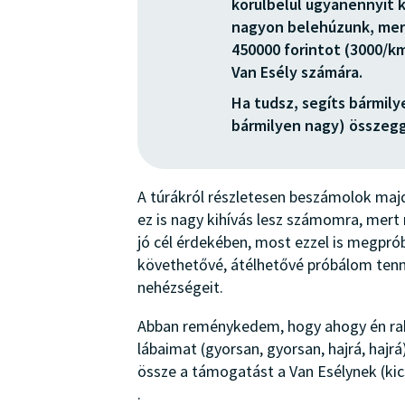
körülbelül ugyanennyit k
nagyon belehúzunk, mer
450000 forintot (3000/k
Van Esély számára.
Ha tudsz, segíts bármily
bármilyen nagy) összegg
A túrákról részletesen beszámolok majd.
ez is nagy kihívás lesz számomra, mert
jó cél érdekében, most ezzel is megpr
követhetővé, átélhetővé próbálom tenni
nehézségeit.
Abban reménykedem, hogy ahogy én r
lábaimat (gyorsan, gyorsan, hajrá, hajrá
össze a támogatást a Van Esélynek (kics
.