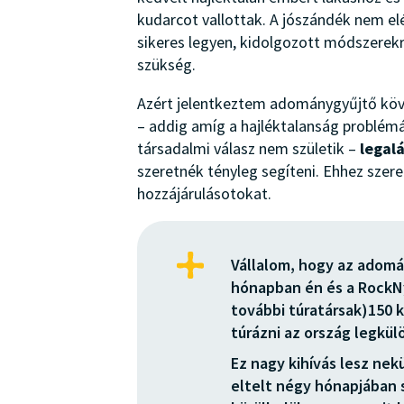
kudarcot vallottak. A jószándék nem el
sikeres legyen, kidolgozott módszerek
szükség.
Azért jelentkeztem adománygyűjtő köv
– addig amíg a hajléktalanság problém
társadalmi válasz nem születik –
legal
szeretnék tényleg segíteni. Ehhez szer
hozzájárulásotokat.
Vállalom, hogy az adom
hónapban én és a RockNy
további túratársak)150 
túrázni az ország legkü
Ez nagy kihívás lesz nek
eltelt négy hónapjában 