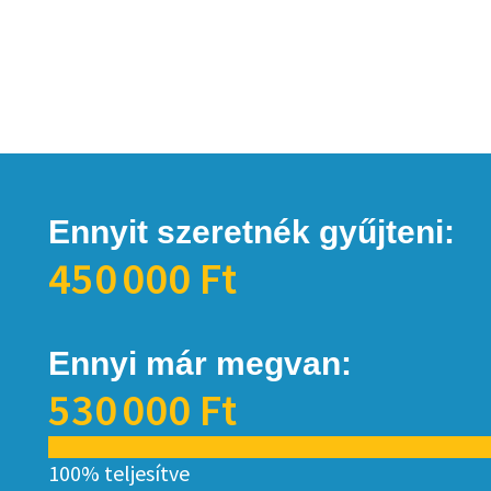
Ennyit szeretnék gyűjteni:
450 000 Ft
Ennyi már megvan:
530 000 Ft
100% teljesítve