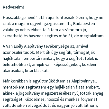
Kedveseim!
Hosszabb „pihenő” után újra fontosnak érzem, hogy ne
csak a magam ügyeit igazgassam. Itt, Budapesten
valahogy nehezebben találtam a számomra jó,
szerethető és hasznos segítés módját, de megtaláltam.
A Van Esély Alapítvány tevékenysége az, amivel
azonosulni tudok. Mert ők úgy segítik, támogatják
hajléktalan embertársainkat, hogy a segített felek is
beletehetik azt, amijük van: képességeiket, küzdeni
akarásukat, kitartásukat.
Már korábban is együttműködtem az Alapítvánnyal,
mentorként segítettem egy hajléktalan fiatalembert,
akinek a jogosítvány megszerzéséhez nyújtottak anyagi
segítséget. Küzdelmes, hosszú és munkás folyamat
volt, de sikerrel végződött és nagyon jó volt látnom,