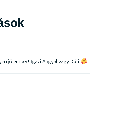
lások
yen jó ember! Igazi Angyal vagy Dóri!