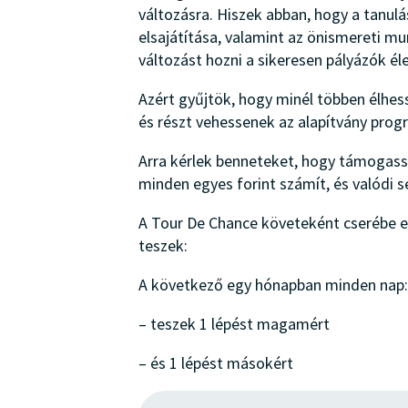
változásra. Hiszek abban, hogy a tanulá
elsajátítása, valamint az önismereti m
változást hozni a sikeresen pályázók él
Azért gyűjtök, hogy minél többen élhes
és részt vehessenek az alapítvány prog
Arra kérlek benneteket, hogy támoga
minden egyes forint számít, és valódi s
A Tour De Chance követeként cserébe eg
teszek:
A következő egy hónapban minden nap:
– teszek 1 lépést magamért
– és 1 lépést másokért