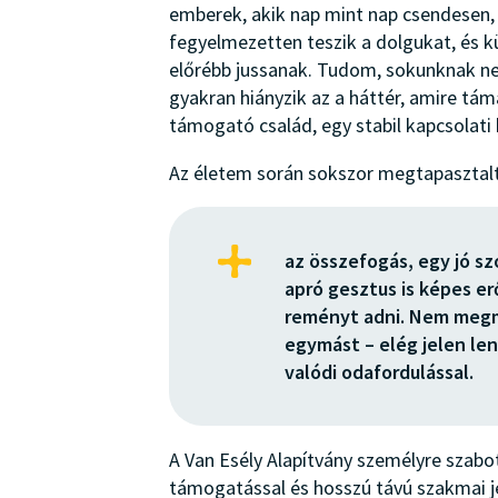
emberek, akik nap mint nap csendesen, 
fegyelmezetten teszik a dolgukat, és k
előrébb jussanak. Tudom, sokunknak n
gyakran hiányzik az a háttér, amire t
támogató család, egy stabil kapcsolati 
Az életem során sokszor megtapasztal
az összefogás, egy jó sz
apró gesztus is képes er
reményt adni. Nem megm
egymást – elég jelen len
valódi odafordulással.
A Van Esély Alapítvány személyre szabo
támogatással és hosszú távú szakmai jel