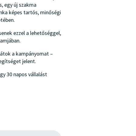
s, egy új szakma
unka képes tartós, minőségi
etében.
senek ezzel a lehetőséggel,
ramjában.
ssátok a kampányomat –
egítséget jelent.
y 30 napos vállalást