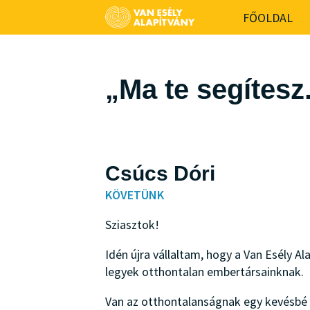
-->
FŐOLDAL
„Ma te segítesz
Csúcs Dóri
KÖVETÜNK
Sziasztok!
Idén újra vállaltam, hogy a Van Esély A
legyek otthontalan embertársainknak.
Van az otthontalanságnak egy kevésbé l