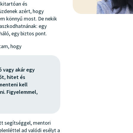
kitartóan és
üzdenek azért, hogy
em könnyű most. De nekik
ámaszkodhatnának: egy
háló, egy biztos pont.
tam, hogy
ó vagy akár egy
őt, hitet és
enteni kell
ni. Figyelemmel,
tt segítséggel, mentori
enléttel ad valódi esélyt a