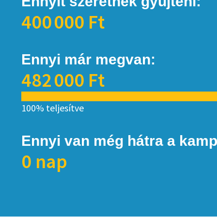
Ennyit szeretnék gyűjteni:
400 000 Ft
Ennyi már megvan:
482 000 Ft
100% teljesítve
Ennyi van még hátra a kamp
0 nap