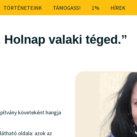
TÖRTÉNETEINK
TÁMOGASS!
1%
HÍREK
. Holnap valaki téged.”
lapítvány követeként hangja
átható oldala: azok az