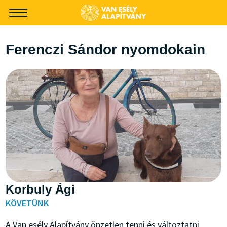
-->
Ferenczi Sándor nyomdokain
Korbuly Ági
KÖVETÜNK
A Van esély Alapítvány önzetlen tenni és változtatni