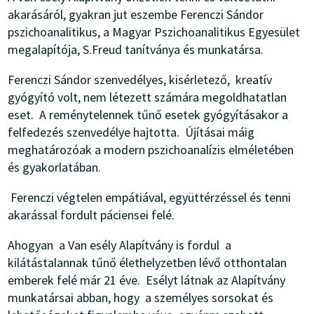
akarásáról, gyakran jut eszembe Ferenczi Sándor
pszichoanalitikus, a Magyar Pszichoanalitikus Egyesület
megalapítója, S.Freud tanítványa és munkatársa.
Ferenczi Sándor szenvedélyes, kisérletező, kreatív
gyógyító volt, nem létezett számára megoldhatatlan
eset. A reménytelennek tűnő esetek gyógyításakor a
felfedezés szenvedélye hajtotta. Újításai máig
meghatározóak a modern pszichoanalízis elméletében
és gyakorlatában.
Ferenczi végtelen empátiával, együttérzéssel és tenni
akarással fordult páciensei felé.
Ahogyan a Van esély Alapítvány is fordul a
kilátástalannak tűnő élethelyzetben lévő otthontalan
emberek felé már 21 éve. Esélyt látnak az Alapítvány
munkatársai abban, hogy a személyes sorsokat és