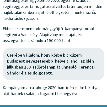
lehetőségeket figyelembe véve, egyénre szabott
segítséggel és támogatással változtatni tudjon minden
hajléktalan ember saját élethelyzetén, munkához és
lakhatáshoz jusson.
Ebben szeretném adománygyűjtő kampányommal
segíteni a Van esély Alapítvány munkáját, és
összegyűjteni számukra 150 000 ft-ot.
Cserébe vállalom, hogy körbe biciklizem
Budapest nevezetesebb helyeit, ahol az idén
júliusban 150. születésnapját ünneplő Ferenczi
Sándor élt és dolgozott.
Kampányom arca ahogy 2020-ban idén is Joffi kutya,
akit fiamék családja fogadott be négy éve.