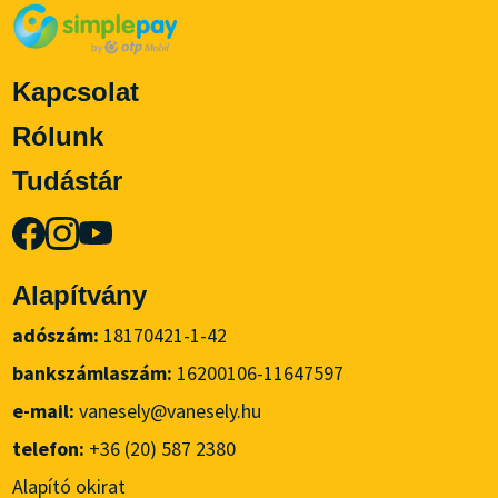
Kapcsolat
Rólunk
Tudástár
Alapítvány
adószám:
18170421-1-42
bankszámlaszám:
16200106-11647597
e-mail:
vanesely@vanesely.hu
telefon:
+36 (20) 587 2380
Alapító okirat