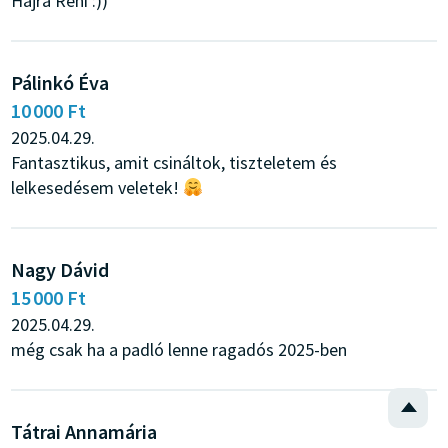
Hajra Reni :))
Pálinkó Éva
10 000 Ft
2025.04.29.
Fantasztikus, amit csináltok, tiszteletem és
lelkesedésem veletek!
Nagy Dávid
15 000 Ft
2025.04.29.
még csak ha a padló lenne ragadós 2025-ben
Tátrai Annamária