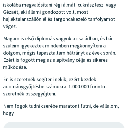
iskolába megvalósítani régi álmát: cukrász lesz. Vagy
Gézaét, aki állami gondozott volt, most
hajléktalanszállón él és targoncakezelő tanfolyamot
végez.
Magam is első diplomás vagyok a családban, és bár
szüleim igyekeztek mindenben megkönnyíteni a
dolgom, mégis tapasztaltam hátrányt az évek során.
Ezért is fogott meg az alapítvány célja és sikeres
működése.
Én is szeretnék segíteni nekik, ezért kezdek
adománygyűjtésbe számukra. 1.000.000 forintot
szeretnék összegyűjteni.
Nem fogok tudni cserébe maratont futni, de vállalom,
hogy