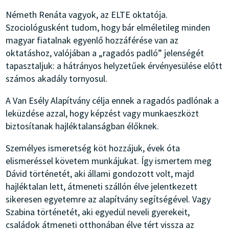
Németh Renáta vagyok, az ELTE oktatója.
Szociológusként tudom, hogy bár elméletileg minden
magyar fiatalnak egyenlő hozzáférése van az
oktatáshoz, valójában a „ragadós padló” jelenségét
tapasztaljuk: a hátrányos helyzetűek érvényesülése előtt
számos akadály tornyosul.
A Van Esély Alapítvány célja ennek a ragadós padlónak a
leküzdése azzal, hogy képzést vagy munkaeszközt
biztosítanak hajléktalanságban élőknek.
Személyes ismeretség köt hozzájuk, évek óta
elismeréssel követem munkájukat. Így ismertem meg
Dávid történetét, aki állami gondozott volt, majd
hajléktalan lett, átmeneti szállón élve jelentkezett
sikeresen egyetemre az alapítvány segítségével. Vagy
Szabina történetét, aki egyedül neveli gyerekeit,
családok átmeneti otthonában élve tért vissza az