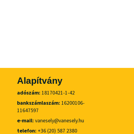
Alapítvány
adószám:
18170421-1-42
bankszámlaszám:
16200106-
11647597
e-mail:
vanesely@vanesely.hu
telefon:
+36 (20) 587 2380