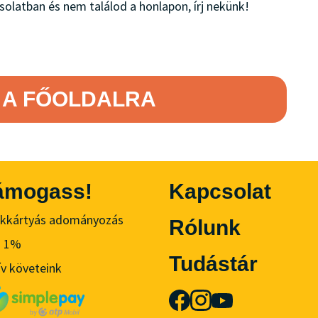
solatban és nem találod a honlapon, írj nekünk!
 A FŐOLDALRA
ámogass!
Kapcsolat
kkártyás adományozás
Rólunk
ó 1%
Tudástár
ív követeink