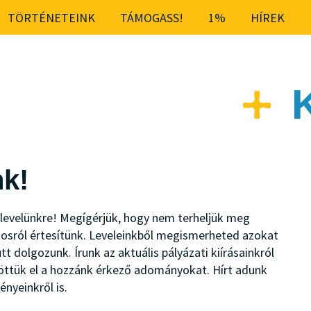
TÖRTÉNETEINK
TÁMOGASS!
1%
HÍREK
k!
írlevelünkre! Megígérjük, hogy nem terheljük meg
osról értesítünk. Leveleinkből megismerheted azokat
t dolgozunk. Írunk az aktuális pályázati kiírásainkról
töttük el a hozzánk érkező adományokat. Hírt adunk
nyeinkről is.