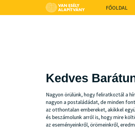
-->
FŐOLDAL
Kedves Barátun
Nagyon örülünk, hogy feliratkoztál a h
nagyon a postaládádat, de minden font
az otthontalan embereket, akikkel együt
és beszámolunk arról is, hogy mire köl
az eseményeinkről, örömeinkről, eredmé