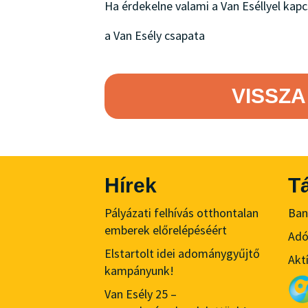
Ha érdekelne valami a Van Eséllyel kapc
a Van Esély csapata
VISSZA
Hírek
T
Pályázati felhívás otthontalan
Ban
emberek előrelépéséért
Ad
Elstartolt idei adománygyűjtő
Akt
kampányunk!
Van Esély 25 –